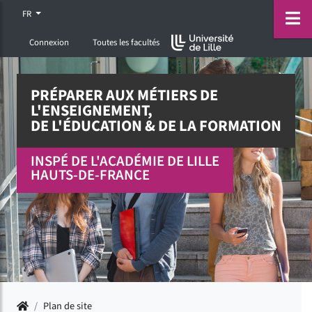
Accéder au menu principal
Accéder à la recherche
Accéder au pied de page
ermer menu
O
FR
Connexion
Toutes les facultés
PRÉPARER AUX MÉTIERS DE
L'ENSEIGNEMENT,
DE L'ÉDUCATION & DE LA FORMATION
INSPÉ DE L'ACADÉMIE DE LILLE
HAUTS-DE-FRANCE
Accueil
/
Plan de site