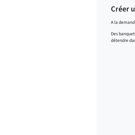
Créer u
A la demande
Des banquett
détendre da