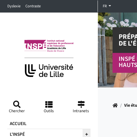
Accéder au menu principal
Accéder à la recherche
Accéder au pied de page
Dyslexie
Contraste
FR
PRÉPA
DE L'
INSPÉ 
HAUTS
Accueil
/
Vie ét
Chercher
Outils
Intranets
ACCUEIL
L'INSPÉ