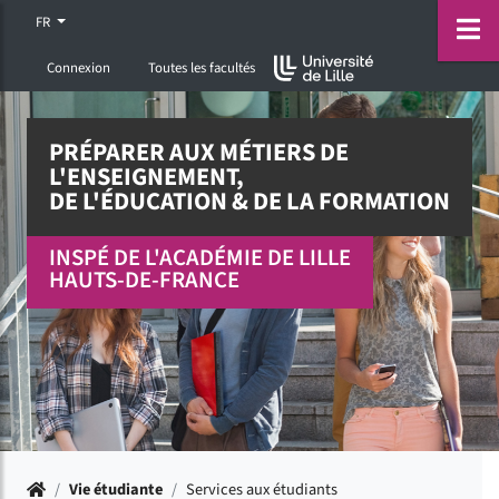
Accéder au menu principal
Accéder à la recherche
Accéder au pied de page
ermer menu
O
FR
Connexion
Toutes les facultés
PRÉPARER AUX MÉTIERS DE
L'ENSEIGNEMENT,
DE L'ÉDUCATION & DE LA FORMATION
INSPÉ DE L'ACADÉMIE DE LILLE
HAUTS-DE-FRANCE
Accueil
/
Vie étudiante
/
Services aux étudiants