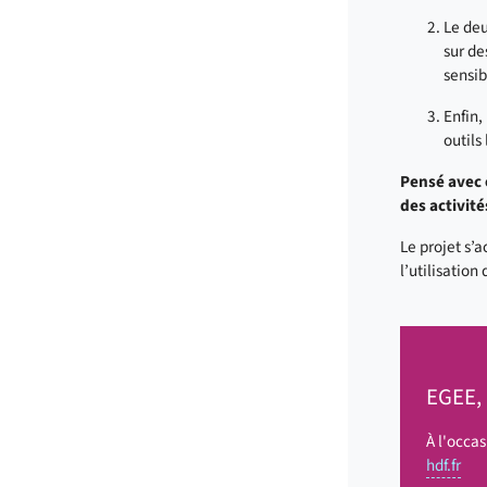
Le deu
sur de
sensib
Enfin,
outils
Pensé avec 
des activit
Le projet s
l’utilisatio
EGEE, 
À l'occas
hdf.fr