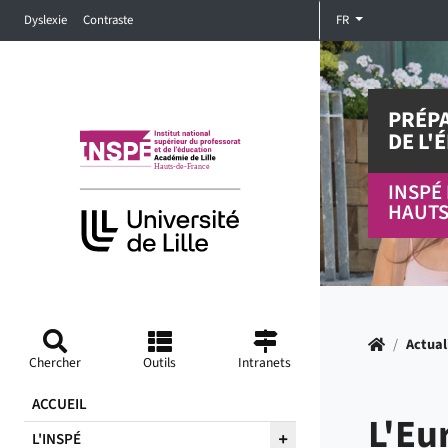
Accéder au menu principal
Accéder à la recherche
Accéder au pied de page
Dyslexie
Contraste
FR
PRÉPA
DE L'
INSPÉ 
HAUTS
Accueil
/
Actual
Chercher
Outils
Intranets
ACCUEIL
L'Eu
L'INSPÉ